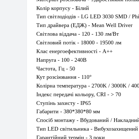
Колір корпусу - Білий
Тип світлодіодів -
LG LED 3030 SMD / Ph
Тип драйвера (ЕДЖ) - Mean Well Driver
Світлова віддача - 120 - 130 лм/Вт
Світловий потік -
18000 - 19500 лм
Клас енергоефективності - А++
Напруга - 100 - 240В
Частота, Гц - 50
Кут розсіювання -
110°
Колірна температура - 2700K / 3000K / 40
Індекс передачі кольору, CRI - > 70
Ступінь захисту - IP65
Габарити -
380*380*80
мм
Спосіб монтажу - Вбудований / Накладни
Тип LED світильника - Вибухозахищений
Гарантійний термін - 3 роки