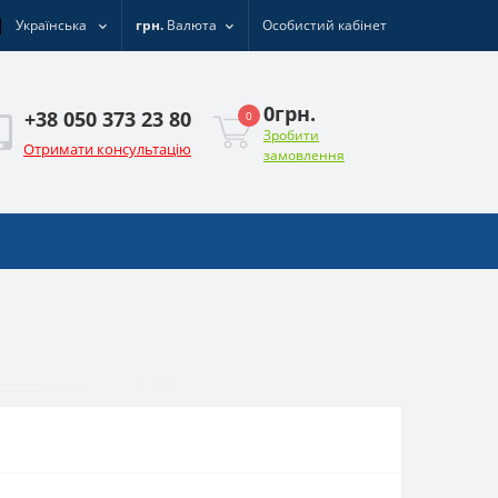
Українська
грн.
Валюта
Особистий кабінет
0грн.
+38 050 373 23 80
0
Зробити
Отримати консультацію
замовлення