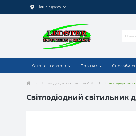
Наша адреса
Каталог товарів
Про нас
Способи о
Світлодіодне освітлення АЗС
Світлодіодний с
Світлодіодний світильник д