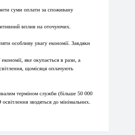
зити суми оплати за споживану
зитивний вплив на оточуючих.
ти особливу увагу економії. Завдяки
ономії, яке окупається в рази, а
освітлення, щомісяця оплачують
валим терміном служби (більше 50 000
D освітлення зводяться до мінімальних.