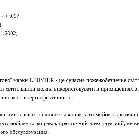
- > 0.97
)
-1:2002)
вої марки LEDSTER - це сучасне пожежобезпечне світло
ані світильники можна використовувати в приміщеннях з 
 з високою енергоефективністю.
ами в зонах паливних колонок, автомийок і критих ст
автомобільних заправок практичний в експлуатації, не в
вого обслуговування.