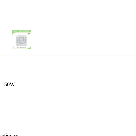
TG-150W
карбонат