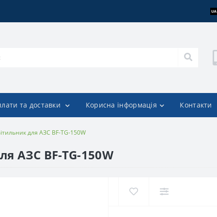
плати та доставки
Корисна інформація
Контакти
вітильник для АЗС BF-TG-150W
ля АЗС BF-TG-150W